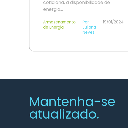
cotidiana, a disponibilidade de
energia…
Armazenamento
Por
19/01/2024
de Energia
Juliana
Neves
Mantenha-se
atualizado.