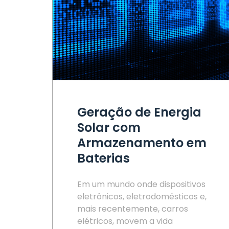
Geração de Energia
Solar com
Armazenamento em
Baterias
Em um mundo onde dispositivos
eletrônicos, eletrodomésticos e,
mais recentemente, carros
elétricos, movem a vida