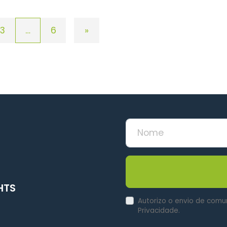
3
…
6
»
HTS
Autorizo o envio de comu
Privacidade.