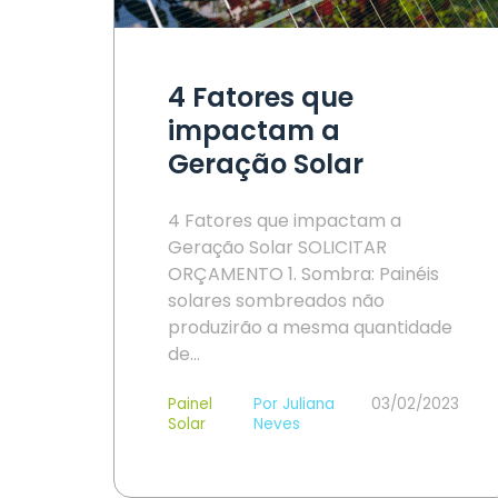
4 Fatores que
impactam a
Geração Solar
4 Fatores que impactam a
Geração Solar SOLICITAR
ORÇAMENTO 1. Sombra: Painéis
solares sombreados não
produzirão a mesma quantidade
de…
Painel
Por Juliana
03/02/2023
Solar
Neves